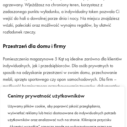
ogrzewany. Wjeżdżasz na chroniony teren, korzystasz z
zadaszonego punktu wyładunku, a indywidualny token pozwala Ci
wejść do hali o dowolnej porze dnia i nocy. Na miejscu znajdziesz
wózki, paleciaki oraz możliwość wynajmu regałów, by ułatwić
rozładunek rzeczy.
Przestrzeń dla domu i firmy
Pomieszczenia magazynowe 5 Kąt są idealne zarówno dla klientów
indywidualnych, jak i przedsiębiorców. Dla osób prywatnych to
sposób na odzyskanie przestrzeni w swoim domu, przechowanie
mebli, sprzętu sportowego czy opon samochodowych. Dla firm –
możliwość bezpiecznego przechowywania towarów, dokumentów
lub materiałów budowlanych. Dzięki elastycznym warunkom najmu
Cenimy prywatność użytkowników
możesz dopasować powierzchnię magazynową do aktualnych
Używamy plików cookie, aby poprawić jakość przeglądania,
potrzeb – niezależnie od tego, czy to tylko czas remontu,
wyświetlać reklamy lub treści dostosowane do indywidualnych potrzeb
przeprowadzka, czy długoterminowe przechowywanie rzeczy.
użytkowników oraz analizować ruch na stronie. Kliknięcie przycisku
„Akceptuj wszystkie” oznacza zgodę na wykorzystywanie przez nas