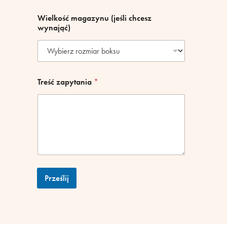
a
f
Wielkość magazynu (jeśli chcesz
i
wynająć)
r
m
y
Treść zapytania
*
Prześlij