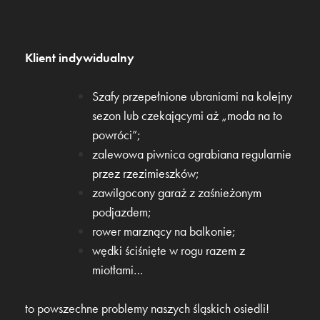
Klient indywidualny
Szafy przepełnione ubraniami na kolejny
sezon lub czekającymi aż „moda na to
powróci”;
zalewowa piwnica ograbiana regularnie
przez rzezimieszków;
zawilgocony garaż z zaśnieżonym
podjazdem;
rower marznący na balkonie;
wędki ściśnięte w rogu razem z
miotłami…
to powszechne problemy naszych śląskich osiedli!