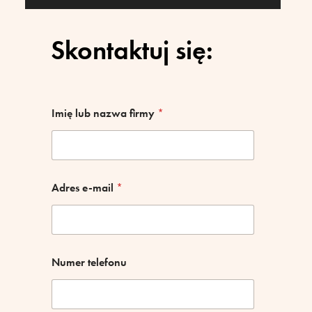
Skontaktuj się:
Imię lub nazwa firmy
*
Adres e-mail
*
*
Numer telefonu
n
a
z
w